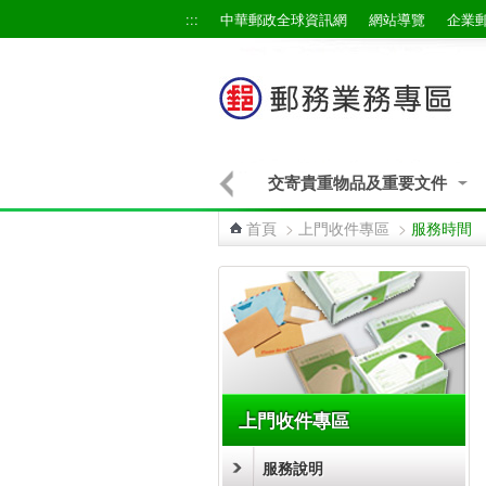
跳到主要內容區塊
:::
中華郵政全球資訊網
網站導覽
企業
式信封及封裝材料售價詳情表
交寄貴重物品及重要文件
首頁
>
上門收件專區
>
服務時間
:::
上門收件專區
服務說明