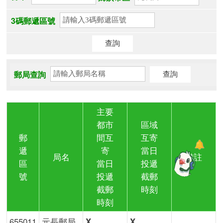
3碼郵遞區號
郵局查詢
主要
都市
區域
郵
間互
互寄
遞
寄
當日
局名
備註
區
當日
投遞
號
投遞
截郵
截郵
時刻
時刻
655011
元長郵局
X
X