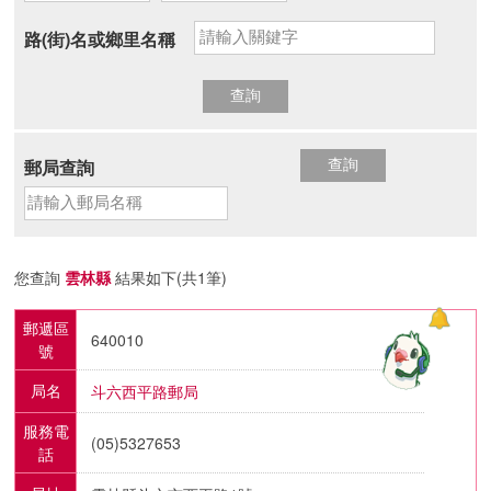
路(街)名或鄉里名稱
郵局查詢
您查詢
雲林縣
結果如下(共1筆)
郵遞區
640010
號
局名
斗六西平路郵局
服務電
(05)5327653
話