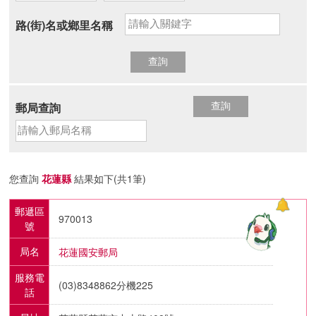
路(街)名或鄉里名稱
郵局查詢
您查詢
花蓮縣
結果如下(共1筆)
郵遞區
970013
號
局名
花蓮國安郵局
服務電
(03)8348862分機225
話