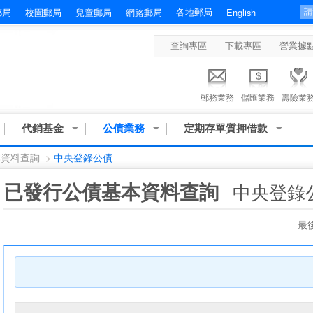
各地郵局
郵局
校園郵局
兒童郵局
網路郵局
English
查詢專區
下載專區
營業據
郵務業務
儲匯業務
壽險業
代銷基金
公債業務
定期存單質押借款
本資料查詢
>
中央登錄公債
:::
已發行公債基本資料查詢
中央登錄
最後