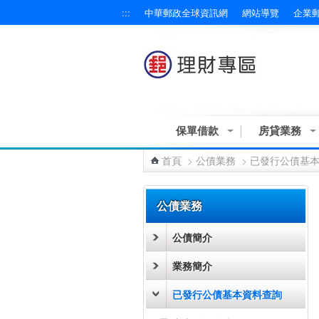
:::
中華郵政全球資訊網
網站導覽
企業
跳到主要內容區塊
保單借款
房貸業務
首頁
>
公債業務
>
已發行公債基
:::
公債業務
公債簡介
業務簡介
已發行公債基本資料查詢