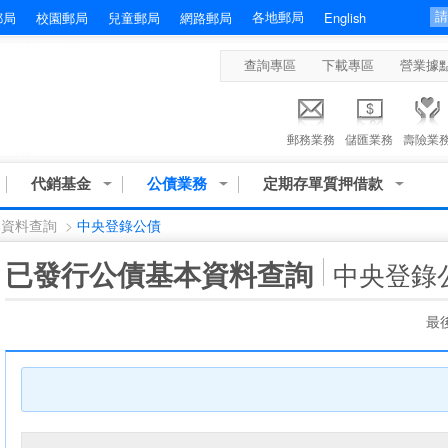
各地郵局
郵局
校園郵局
兒童郵局
網路郵局
English
查詢專區
下載專區
營業據
郵務業務
儲匯業務
壽險業
代銷基金
公債業務
定期存單質押借款
本資料查詢
>
中央登錄公債
:::
已發行公債基本資料查詢
中央登錄
最後