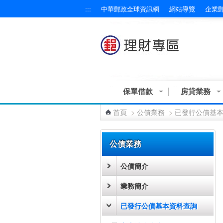
:::
中華郵政全球資訊網
網站導覽
企業
跳到主要內容區塊
保單借款
房貸業務
首頁
>
公債業務
>
已發行公債基
:::
公債業務
公債簡介
業務簡介
已發行公債基本資料查詢