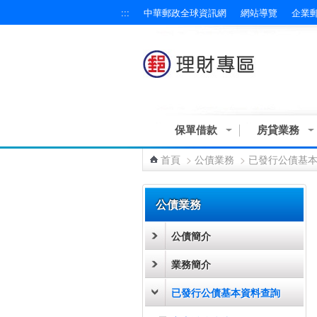
:::
中華郵政全球資訊網
網站導覽
企業
跳到主要內容區塊
保單借款
房貸業務
首頁
>
公債業務
>
已發行公債基
:::
公債業務
公債簡介
業務簡介
已發行公債基本資料查詢