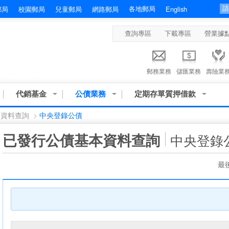
各地郵局
郵局
校園郵局
兒童郵局
網路郵局
English
查詢專區
下載專區
營業據
郵務業務
儲匯業務
壽險業
代銷基金
公債業務
定期存單質押借款
本資料查詢
>
中央登錄公債
:::
已發行公債基本資料查詢
中央登錄
最後