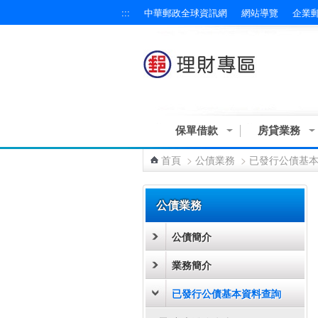
:::
中華郵政全球資訊網
網站導覽
企業
跳到主要內容區塊
保單借款
房貸業務
首頁
>
公債業務
>
已發行公債基
:::
公債業務
公債簡介
業務簡介
已發行公債基本資料查詢