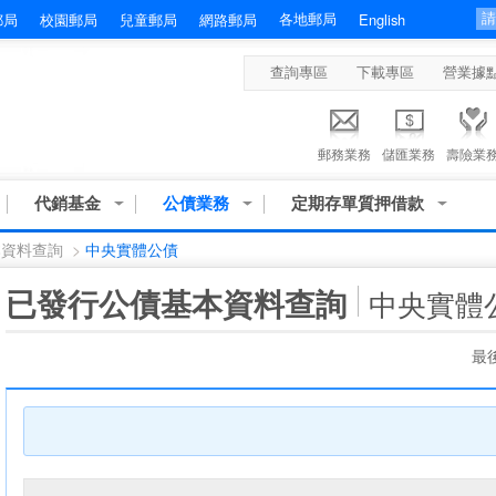
各地郵局
郵局
校園郵局
兒童郵局
網路郵局
English
查詢專區
下載專區
營業據
郵務業務
儲匯業務
壽險業
代銷基金
公債業務
定期存單質押借款
本資料查詢
>
中央實體公債
:::
已發行公債基本資料查詢
中央實體
最後