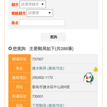
縣市
鄉鎮縣市
路名
您查詢
主要郵局如下(共288筆)
郵遞區號
737007
局名
鹽水郵局 (臺南72支)
服務電話
(06)652-1170
局址
臺南市鹽水區中山路6號
郵遞區號
735001
局名
下營郵局 (臺南76支)