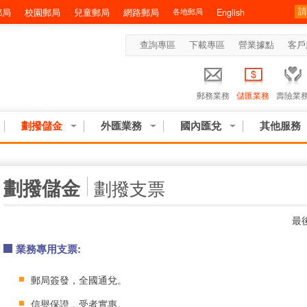
郵局
校園郵局
兒童郵局
網路郵局
各地郵局
English
查詢專區
下載專區
營業據點
客戶
郵務業務
儲匯業務
壽險業
劃撥儲金
外匯業務
國內匯兌
其他服務
:::
劃撥儲金
劃撥支票
最後
業務專用支票:
郵局簽發，全國通兌。
信譽保證，受者實惠。