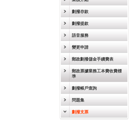
劃撥存款
劃撥提款
語音服務
變更申請
郵政劃撥儲金手續費表
郵政票據業務工本費收費標
準
劃撥帳戶查詢
問題集
劃撥支票