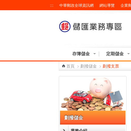
跳到主要內容區塊
:::
中華郵政全球資訊網
網站導覽
企業
存簿儲金
定期儲金
首頁
>
劃撥儲金
>
劃撥支票
:::
劃撥儲金
業務介紹