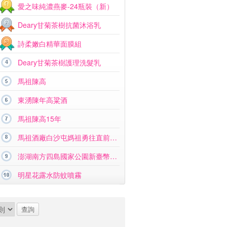
愛之味純濃燕麥-24瓶裝（新）
Deary甘菊茶樹抗菌沐浴乳
詩柔嫩白精華面膜組
Deary甘菊茶樹護理洗髮乳
馬祖陳高
東湧陳年高粱酒
馬祖陳高15年
馬祖酒廠白沙屯媽祖勇往直前紀念酒
澎湖南方四島國家公園新臺幣硬幣組合
明星花露水防蚊噴霧