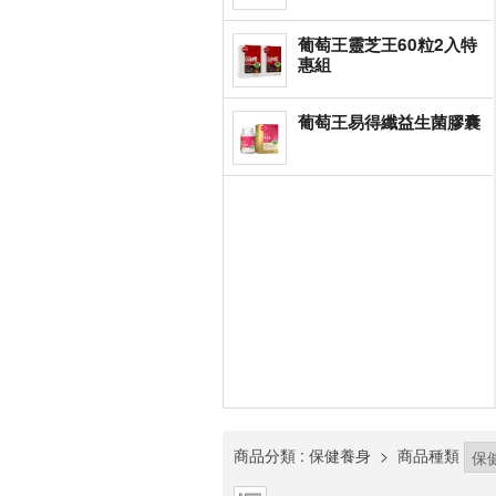
葡萄王靈芝王60粒2入特
惠組
葡萄王易得纖益生菌膠囊
商品分類
: 保健養身
>
商品種類