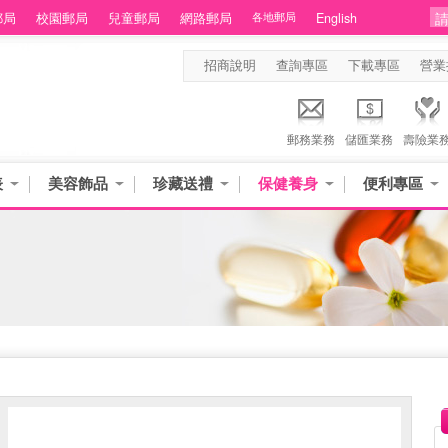
郵局
校園郵局
兒童郵局
網路郵局
各地郵局
English
招商說明
查詢專區
下載專區
營業
郵務業務
儲匯業務
壽險業
表
美容飾品
珍藏送禮
保健養身
便利專區