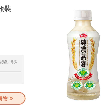
瓶裝
節認證、胃腸