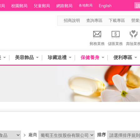
郵局
校園郵局
兒童郵局
網路郵局
各地郵局
English
招商說明
查詢專區
下載專區
營業
郵務業務
儲匯業務
壽險業
表
美容飾品
珍藏送禮
保健養身
便利專區
>
廠商
排序