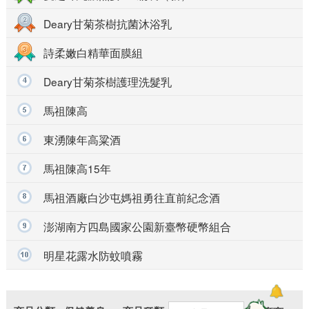
Deary甘菊茶樹抗菌沐浴乳
more
詩柔嫩白精華面膜組
Deary甘菊茶樹護理洗髮乳
馬祖陳高
東湧陳年高粱酒
馬祖陳高15年
馬祖酒廠白沙屯媽祖勇往直前紀念酒
澎湖南方四島國家公園新臺幣硬幣組合
明星花露水防蚊噴霧