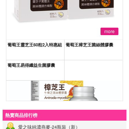
more
葡萄王靈芝王60粒2入特惠組
葡萄王樟芝王菌絲體膠囊
葡萄王易得纖益生菌膠囊
熱賣商品排行榜
愛之味純濃燕麥-24瓶裝（新）