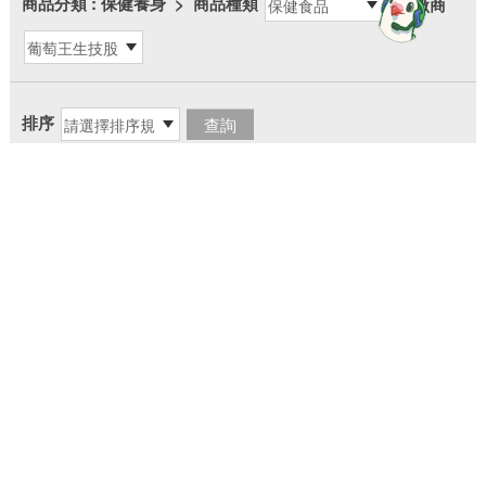
商品分類
: 保健養身
>
商品種類
>
廠商
more
排序
回列表
▼
快速導覽
感謝您的蒞臨，若您對中華郵政(股)公司服務有任何建議，
請惠予賜教
地址
106409 臺北市大安區金山南路2段55號
電話
（02）2321-4311、2392-1310、2393-1261、2321-
3625
檢舉貪瀆不法專用信箱：100900 臺北北門郵局第610號信箱
智能客服
|
客服專線語音操作手冊
|