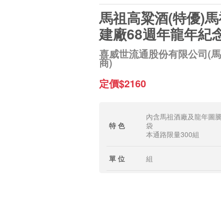
馬祖高粱酒(特優)
建廠68週年龍年紀
喜威世流通股份有限公司(
商)
定價$2160
內含馬祖酒廠及龍年圖
特 色
袋
本通路限量300組
單 位
組