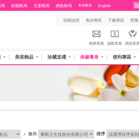
郵局
校園郵局
兒童郵局
網路郵局
各地郵局
English
招商說明
查詢專區
下載專區
營業
郵務業務
儲匯業務
壽險業
表
美容飾品
珍藏送禮
保健養身
便利專區
>
廠商
排序