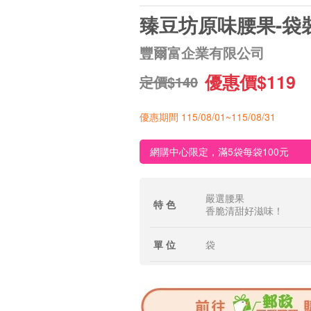
臻豆坊原味腰果-袋
豐爾富企業有限公司
優惠價$119
定價$140
優惠期間 115/08/01~115/08/31
網購中心限定，滿5袋每袋100元
嚴選腰果
特 色
香脆清甜好滋味！
單 位
袋