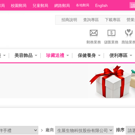
郵局
校園郵局
兒童郵局
網路郵局
各地郵局
English
招商說明
查詢專區
下載專區
營業
郵務業務
儲匯業務
壽險業
表
美容飾品
珍藏送禮
保健養身
便利專區
>
廠商
排序