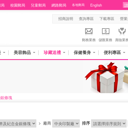
郵局
校園郵局
兒童郵局
網路郵局
各地郵局
English
招商說明
查詢專區
下載專區
營業
郵務業務
儲匯業務
壽險業
表
美容飾品
珍藏送禮
保健養身
便利專區
金銀條塊
>
廠商
排序