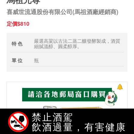
喜威世流通股份有限公司(馬祖酒廠經銷商)
定價$810
嚴選高粱以古法二蒸二釀發酵製成，酒質
特 色
細膩溫醇、圓柔醇厚。
單 位
瓶
禁止酒駕
飲酒過量，有害健康