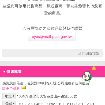
建議您可使用代售商品一覽或廠商一覽功能瀏覽其他您喜
愛的商品.
若有需協助之處歡迎您與我們聯繫
eyes@mail.post.gov.tw
回網頁頂端
▼
快速導覽
感謝您的蒞臨，若您對中華郵政(股)公司服務有任何建議，
請惠予賜教
地址
106409 臺北市大安區金山南路2段55號
電話
（02）2321-4311、2392-1310、2393-1261、2321-