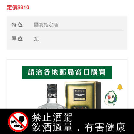
定價$810
特 色
國宴指定酒
單 位
瓶
禁止酒駕
飲酒過量，有害健康