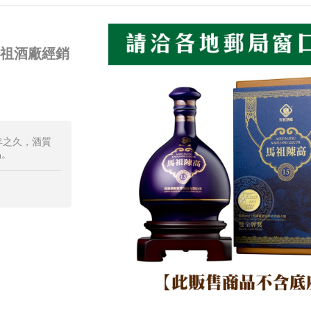
馬祖酒廠經銷
年之久，酒質
品。