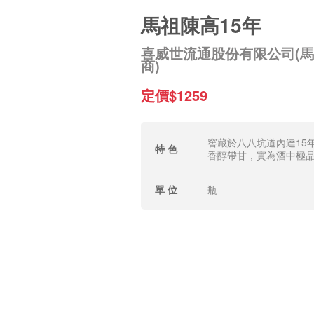
馬祖陳高15年
喜威世流通股份有限公司(
商)
定價$1259
窖藏於八八坑道內達15
特 色
香醇帶甘，實為酒中極
單 位
瓶