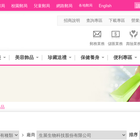
郵局
校園郵局
兒童郵局
網路郵局
各地郵局
English
招商說明
查詢專區
下載專區
營業
郵務業務
儲匯業務
壽險業
表
美容飾品
珍藏送禮
保健養身
便利專區
商品
>
廠商
排序