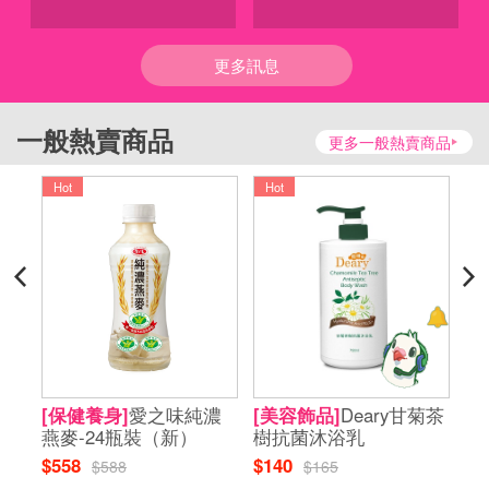
更多訊息
一般熱賣商品
更多一般熱賣商品
Hot
Hot
H
菊茶
[保健養身]
愛之味純濃
[美容飾品]
Deary甘菊茶
[
燕麥-24瓶裝（新）
樹抗菌沐浴乳
華
$558
$140
$6
$588
$165