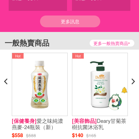
更多訊息
一般熱賣商品
更多一般熱賣商品
Hot
Hot
H
菊茶
[保健養身]
愛之味純濃
[美容飾品]
Deary甘菊茶
[
燕麥-24瓶裝（新）
樹抗菌沐浴乳
華
$558
$140
$6
$588
$165