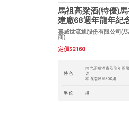
馬祖高粱酒(特優)
建廠68週年龍年紀
喜威世流通股份有限公司(
商)
定價$2160
內含馬祖酒廠及龍年圖
特 色
袋
本通路限量300組
單 位
組