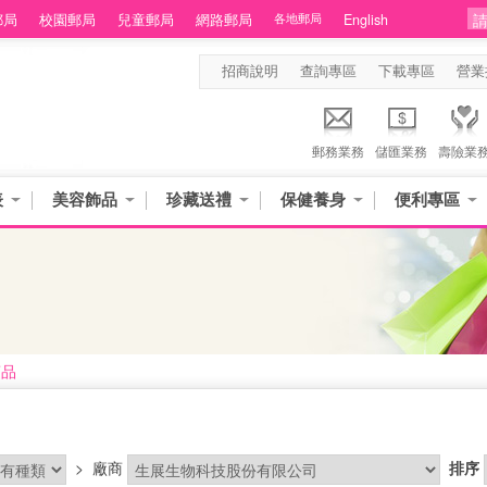
郵局
校園郵局
兒童郵局
網路郵局
各地郵局
English
招商說明
查詢專區
下載專區
營業
郵務業務
儲匯業務
壽險業
表
美容飾品
珍藏送禮
保健養身
便利專區
商品
>
廠商
排序