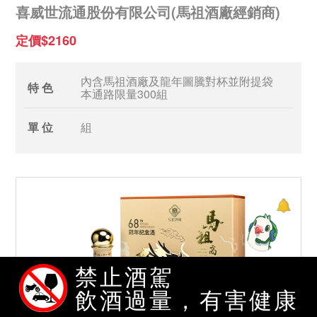
喜威世流通股份有限公司(馬祖酒廠經銷商)
定價$2160
內含馬祖酒廠及龍年圖騰對杯並附提袋
特 色
本通路限量300組
單 位
組
禁止酒駕
飲酒過量，有害健康