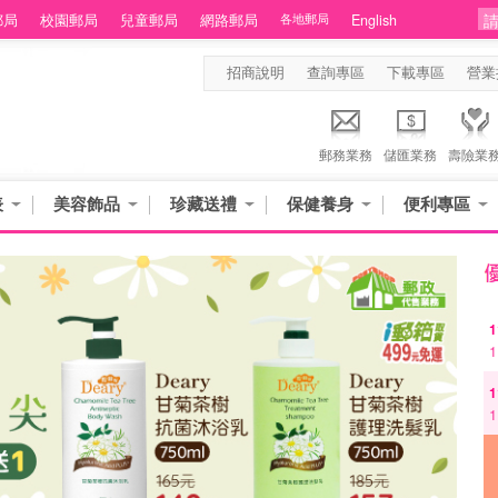
郵局
校園郵局
兒童郵局
網路郵局
各地郵局
English
招商說明
查詢專區
下載專區
營業
郵務業務
儲匯業務
壽險業
表
美容飾品
珍藏送禮
保健養身
便利專區
1
1