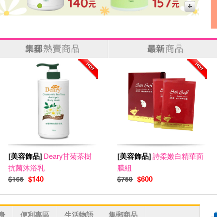
[美容飾品]
Deary甘菊茶樹
[美容飾品]
詩柔嫩白精華面
抗菌沐浴乳
膜組
$140
$600
$165
$750
身
便利專區
生活物語
集郵商品