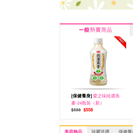
[保健養身]
愛之味純濃燕
麥-24瓶裝（新）
$558
$588
美容飾品
珍藏送禮
保健養