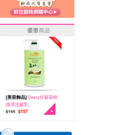
[美容飾品]
Deary甘菊茶樹
護理洗髮乳
$157
$185