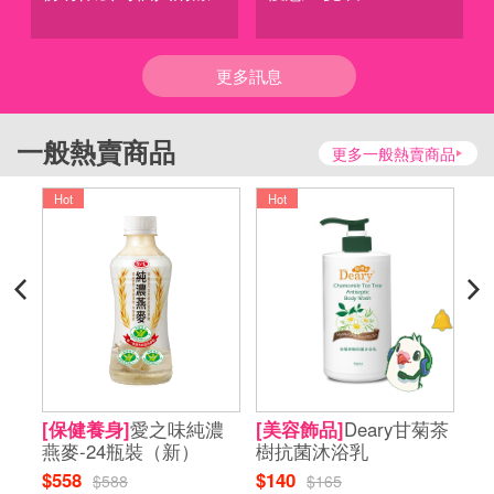
更多訊息
一般熱賣商品
更多一般熱賣商品
Hot
Hot
H
菊茶
[保健養身]
愛之味純濃
[美容飾品]
Deary甘菊茶
[
燕麥-24瓶裝（新）
樹抗菌沐浴乳
華
$558
$140
$6
$588
$165