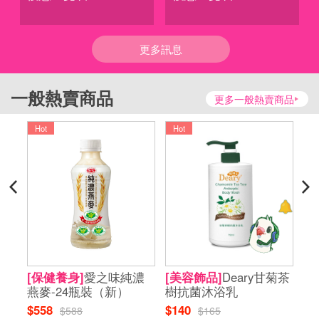
更多訊息
一般熱賣商品
更多一般熱賣商品
Hot
Hot
H
菊茶
[保健養身]
愛之味純濃
[美容飾品]
Deary甘菊茶
[
燕麥-24瓶裝（新）
樹抗菌沐浴乳
華
$558
$140
$6
$588
$165