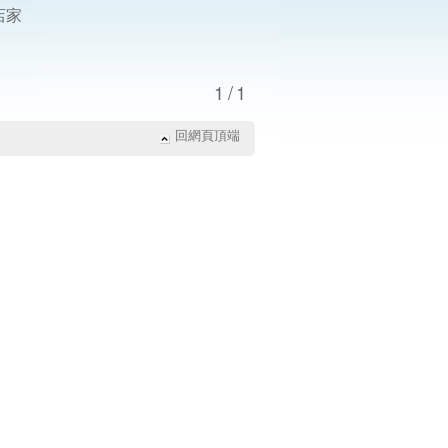
店家
1/1
回網頁頂端