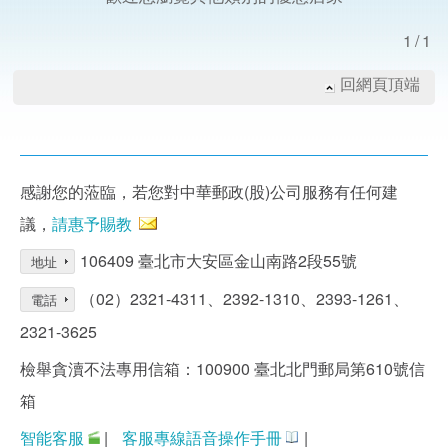
1/1
回網頁頂端
感謝您的蒞臨，若您對中華郵政(股)公司服務有任何建
議，
請惠予賜教
106409 臺北市大安區金山南路2段55號
地址
（02）2321-4311、2392-1310、2393-1261、
電話
2321-3625
檢舉貪瀆不法專用信箱：100900 臺北北門郵局第610號信
箱
智能客服
|
客服專線語音操作手冊
|