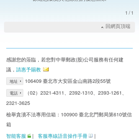
1/1
回網頁頂端
感謝您的蒞臨，若您對中華郵政(股)公司服務有任何建
議，
請惠予賜教
106409 臺北市大安區金山南路2段55號
地址
（02）2321-4311、2392-1310、2393-1261、
電話
2321-3625
檢舉貪瀆不法專用信箱：100900 臺北北門郵局第610號信
箱
智能客服
|
客服專線語音操作手冊
|