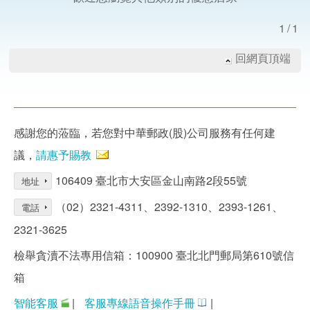
1/1
回網頁頂端
感謝您的蒞臨，若您對中華郵政(股)公司服務有任何建
議，
請惠予賜教
106409 臺北市大安區金山南路2段55號
地址
（02）2321-4311、2392-1310、2393-1261、
電話
2321-3625
檢舉貪瀆不法專用信箱：100900 臺北北門郵局第610號信
箱
智能客服
|
客服專線語音操作手冊
|