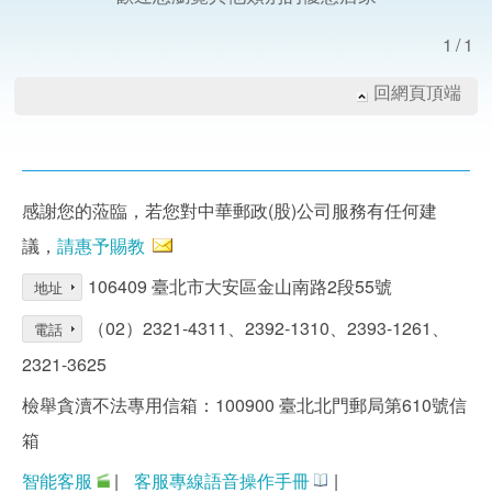
1/1
回網頁頂端
感謝您的蒞臨，若您對中華郵政(股)公司服務有任何建
議，
請惠予賜教
106409 臺北市大安區金山南路2段55號
地址
（02）2321-4311、2392-1310、2393-1261、
電話
2321-3625
檢舉貪瀆不法專用信箱：100900 臺北北門郵局第610號信
箱
智能客服
|
客服專線語音操作手冊
|