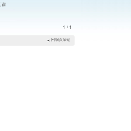
店家
1/1
回網頁頂端