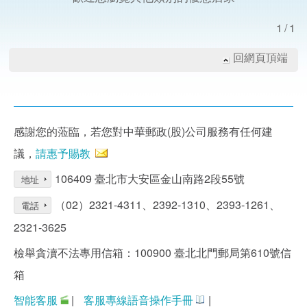
1/1
回網頁頂端
感謝您的蒞臨，若您對中華郵政(股)公司服務有任何建
議，
請惠予賜教
106409 臺北市大安區金山南路2段55號
地址
（02）2321-4311、2392-1310、2393-1261、
電話
2321-3625
檢舉貪瀆不法專用信箱：100900 臺北北門郵局第610號信
箱
智能客服
|
客服專線語音操作手冊
|