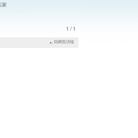
店家
1/1
回網頁頂端