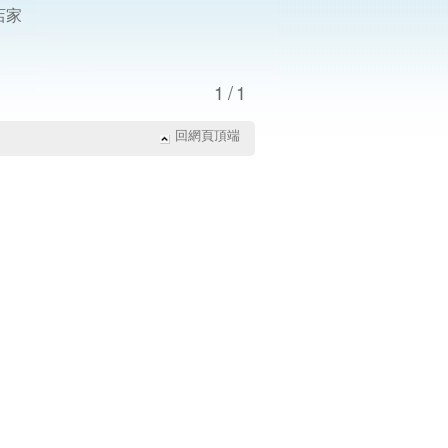
店家
1/1
回網頁頂端