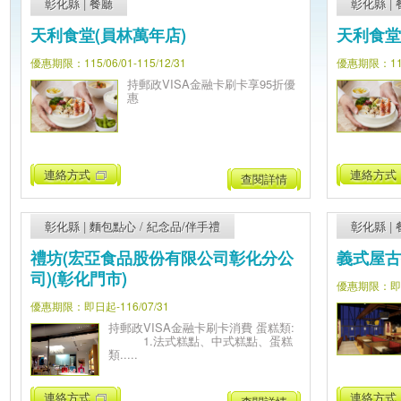
彰化縣
|
餐廳
彰化縣
|
天利食堂(員林萬年店)
天利食堂
優惠期限：115/06/01-115/12/31
優惠期限：115/
持郵政VISA金融卡刷卡享95折優
惠
連絡方式
連絡方式
查閱詳情
彰化縣
|
麵包點心
/
紀念品/伴手禮
彰化縣
|
禮坊(宏亞食品股份有限公司彰化分公
義式屋古
司)(彰化門市)
優惠期限：即日起
優惠期限：即日起-116/07/31
持郵政VISA金融卡刷卡消費 蛋糕類:
1.法式糕點、中式糕點、蛋糕
類.....
連絡方式
連絡方式