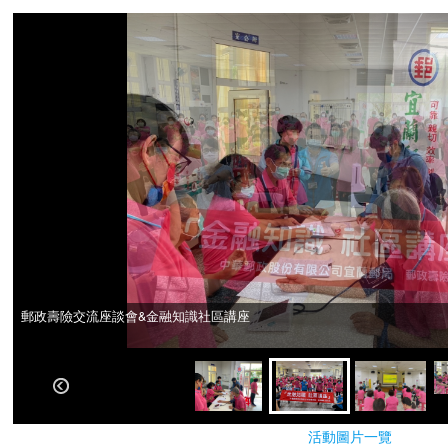
郵政壽險交流座談會&金融知識社區講座
郵政壽險交流座談會&金融知識社區講座
活動圖片一覽