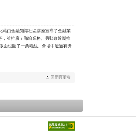
此藉由金融知識社區講座宣導了金融業
等，並推廣ｉ郵箱業務。另郵政近期推
的版面也圈了一票粉絲。會場中透過有獎
回網頁頂端