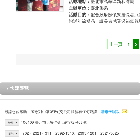
活動地點：
臺北市萬華區新和課廳
主辦單位：
臺北郵局
活動目的：
配合政府關懷獨居長者服
贈送年節禮品，讓長者感受過節氣氛
上一頁
1
2
快速導覽
▼
感謝您的蒞臨，若您對中華郵政(股)公司服務有任何建議，
請惠予賜教
106409 臺北市大安區金山南路2段55號
地址
（02）2321-4311、2392-1310、2393-1261、2321-3625
電話