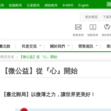
郵局
校園郵局
兒童郵局
網路郵局
English
各地郵局
查詢專區
下載
郵務業務
儲匯業務
壽險業
臺北館
民意交流
關於我們
營業資訊
業
懷獨居長者
>
【微公益】從『心』開始
:::
【微公益】從『心』開始
【臺北郵局】以微薄之力，讓世界更美好！