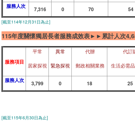
服務人次
7,316
0
70
54
[
截至114年12月31日為止]
115年度關懷獨居長者服務成效表►►累計人次4,6
平常
異常
代辦
代訂
服務項目
居家探視
緊急探視
郵政相關業務
生活必需品
服務人次
3,799
0
18
25
[
截至115年6月30日為止]