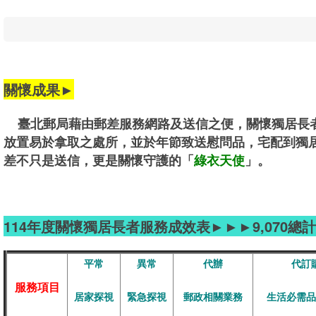
關懷成果►
臺北郵局藉由郵差服務網路及送信之便，關懷獨居長
放置易於拿取之處所，並於年節致送慰問品，宅配到獨
差不只是送信，更是關懷守護的「
綠衣天使
」。
114年度關懷獨居長者服務成效表►►►9,070總
平常
異常
代辦
代訂
服務項目
居家探視
緊急探視
郵政相關業務
生活必需品