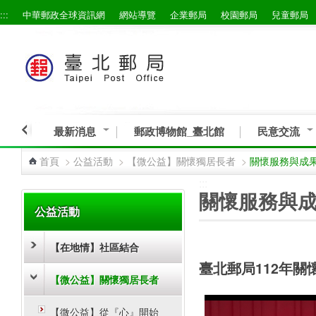
:::
中華郵政全球資訊網
網站導覽
企業郵局
校園郵局
兒童郵局
跳到主要內容區塊
最新消息
郵政博物館_臺北館
民意交流
首頁
>
公益活動
>
【微公益】關懷獨居長者
>
關懷服務與成果
:::
:::
關懷服務與成
公益活動
【在地情】社區結合
臺北郵局112年
【微公益】關懷獨居長者
【微公益】從『心』開始