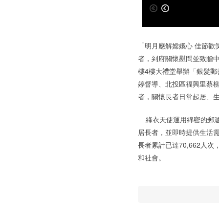
「明月應解嫦娥心 佳節歡
者，到府關懷慰問並致贈中
樓4樓大禮堂舉辦「銀髮郵
婷督導、北投區福興里蔡
者，關懷長者日常起居、
綠衣天使運用綿密的郵遞
居長者，並即時提供生活需
長者累計已達70,662
和社會。