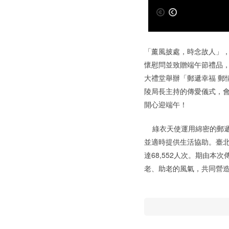
「薰風披處，時念故人」，
懷慰問並致贈端午節禮品，
大禮堂舉辦「郵遞幸福 郵
陵局長主持的傳愛儀式，
開心迎端午！
綠衣天使運用綿密的郵遞
並適時提供生活協助。臺北
達68,552人次。期由
老、助老的風氣，共同營