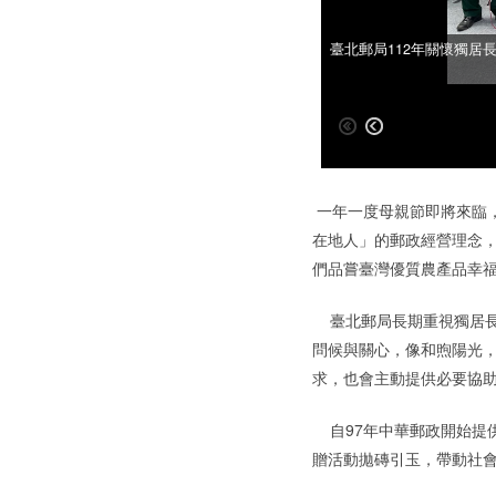
臺北郵局112年關懷獨居
臺北郵局112年關懷獨居
一年一度母親節即將來臨
在地人」的郵政經營理念，
們品嘗臺灣優質農產品幸
臺北郵局長期重視獨居長
問候與關心，像和煦陽光，
求，也會主動提供必要協
自97年中華郵政開始提供
贈活動拋磚引玉，帶動社