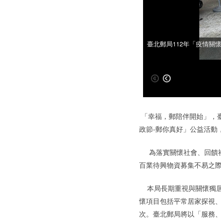
臺北郵局112年「疫情關
臺北郵局112年「疫情關
「幸福，郵陪伴開始」，臺
政節-郵你真好」公益活動
為落實關懷社會、回饋社
百業待興物資募集不易之
本局長期重視與關懷獨居
懷項目包括平常居家探視、異
次。臺北郵局將以「服務