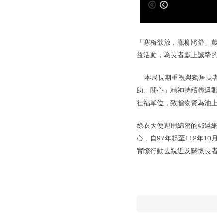
「寒梅欲放，臘柳將舒」歲
益活動，為長者獻上誠摯
本局長期重視與獨居長者
助、關心」精神持續傳遞郵
社福單位，致贈物資為池
綠衣天使運用綿密的郵遞
心，自97年起至112年1
實際行動去親近及關懷長