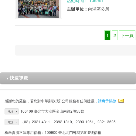
活動時間： 109/6/11
主辦單位：
內湖區公所
1
2
下一頁
快速導覽
▼
感謝您的蒞臨，若您對中華郵政(股)公司服務有任何建議，
請惠予賜教
106409 臺北市大安區金山南路2段55號
地址
（02）2321-4311、2392-1310、2393-1261、2321-3625
電話
檢舉貪瀆不法專用信箱：100900 臺北北門郵局第610號信箱