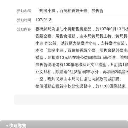
「郵挺小農，百萬柚香飄全臺」展售會
活動名稱
107/9/13
活動時間
板橋郵局為協助小農銷售農產品，於107年9月13
活動內容
香飄全臺」展售會活動，由本局黃局長主持。黃局長
小農 作公益」以行動力挺臺灣小農，支持臺灣農業
本次「郵挺小農，百萬柚香飄全臺」展售會是與臺南
禮盒，即捐贈10元給在地公益團體華山基金會，讓
展售會現場備有100箱老欉麻豆文旦禮盒，凡訂購1箱
豆文旦柚，除贈送2組(8瓶)郵車水外，再加贈2罐
ㄧ空，晚到民眾由本局同仁協助向郵政商城訂購。
整個活動在祝賀中秋節快樂聲中，於11:00圓滿結束
快速導覽
▼