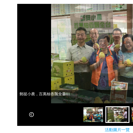
郵挺小農，百萬柚香飄全臺01
郵挺小農，百萬柚香飄全臺02
活動圖片一覽