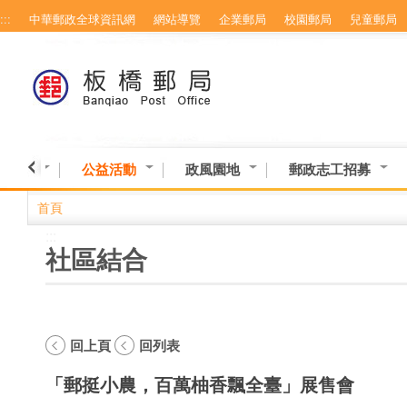
:::
中華郵政全球資訊網
網站導覽
企業郵局
校園郵局
兒童郵局
跳到主要內容區塊
意交流
公益活動
政風園地
郵政志工招募
首頁
:::
社區結合
回上頁
回列表
「郵挺小農，百萬柚香飄全臺」展售會