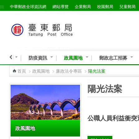
:::
中華郵政全球資訊網
網站導覽
企業郵局
校園郵局
兒童郵局
跳到主要內容區塊
導專區
防疫資訊
政風園地
郵政志工招募
首頁
>
政風園地
>
廉政法令專區
>
陽光法案
:::
:::
陽光法案
公職人員利益衝突
政風園地