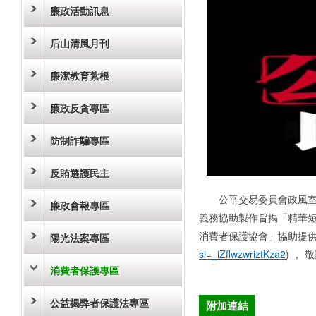
廉政活動訊息
后山清風月刊
廉潔教育紮根
廉政反貪專區
防制詐騙專區
反賄選護民主
公平交易委員會政風室鑒
廉政會報專區
義務協助製作旨揭「精華
消費者保護協會」協助提
陽光法案專區
si=_iZflwzwriztKza2
) ，
消費者保護專區
公益揭弊者保護法專區
附加連結