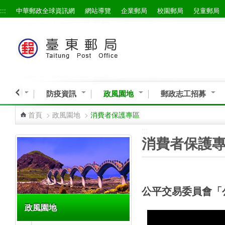
:::
中華郵政全球資訊網
網站導覽
企業郵局
校園郵局
兒童郵局
跳到主要內容區塊
導專區
防疫資訊
政風園地
郵政志工招募
首頁
>
政風園地
>
消費者保護專區
:::
:::
消費者保護
公平交易委員會「
政風園地