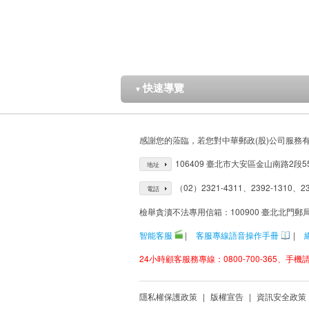
快速導覽
▼
感謝您的蒞臨，若您對中華郵政(股)公司服務
106409 臺北市大安區金山南路2段5
地址
（02）2321-4311、2392-1310、23
電話
檢舉貪瀆不法專用信箱：100900 臺北北門郵
智能客服
|
客服專線語音操作手冊
|
24小時顧客服務專線：0800-700-365、手機請改
隱私權保護政策
|
版權宣告
|
資訊安全政策