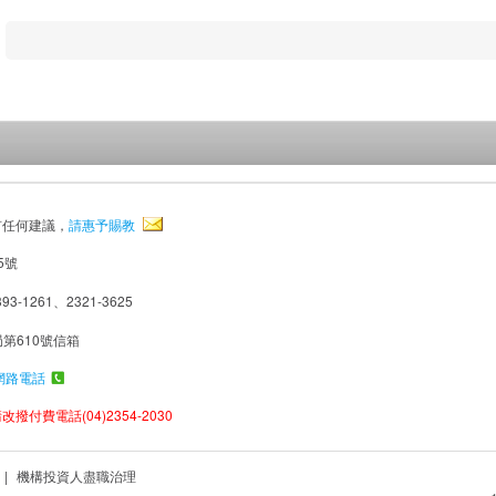
有任何建議，
請惠予賜教
5號
93-1261、2321-3625
局第610號信箱
網路電話
撥付費電話(04)2354-2030
|
機構投資人盡職治理