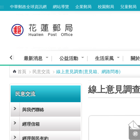
:::
中華郵政全球資訊網
網站導覽
企業郵局
校園郵局
兒童郵局
跳到主要內容區塊
最新消息
公益活動
生活采風
關於
首頁
>
民意交流
>
線上意見調查(意見箱、網路問卷)
:::
:::
線上意見調查
民意交流
與我們聯絡
經理信箱
經理與民有約