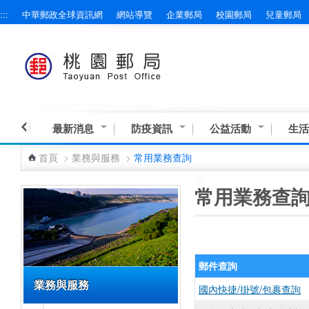
:::
中華郵政全球資訊網
網站導覽
企業郵局
校園郵局
兒童郵局
跳到主要內容區塊
最新消息
防疫資訊
公益活動
生活
首頁
>
業務與服務
>
常用業務查詢
:::
:::
常用業務查
郵件查詢
業務與服務
國內快捷/掛號/包裹查詢