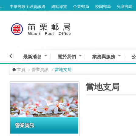
:::
中華郵政全球資訊網
網站導覽
企業郵局
校園郵局
兒童郵局
跳到主要內容區塊
最新消息
關於我們
業務與服務
公
首頁
>
營業資訊
>
當地支局
:::
:::
當地支局
營業資訊