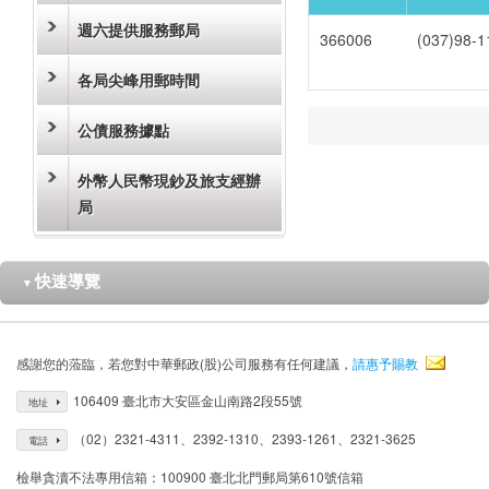
週六提供服務郵局
366006
(037)98-1
各局尖峰用郵時間
公債服務據點
外幣人民幣現鈔及旅支經辦
局
快速導覽
▼
感謝您的蒞臨，若您對中華郵政(股)公司服務有任何建議，
請惠予賜教
106409 臺北市大安區金山南路2段55號
地址
（02）2321-4311、2392-1310、2393-1261、2321-3625
電話
檢舉貪瀆不法專用信箱：100900 臺北北門郵局第610號信箱