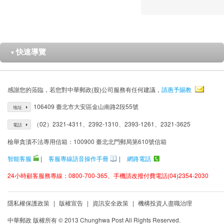
快速導覽
▼
感謝您的蒞臨，若您對中華郵政(股)公司服務有任何建議，
請惠予賜教
106409 臺北市大安區金山南路2段55號
地址
（02）2321-4311、2392-1310、2393-1261、2321-3625
電話
檢舉貪瀆不法專用信箱：100900 臺北北門郵局第610號信箱
智能客服
|
客服專線語音操作手冊
|
網路電話
24小時顧客服務專線：0800-700-365、手機請改撥付費電話(04)2354-2030
隱私權保護政策
|
版權宣告
|
資訊安全政策
|
機構投資人盡職治理
中華郵政 版權所有 © 2013 Chunghwa Post All Rights Reserved.