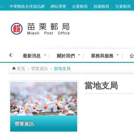
:::
中華郵政全球資訊網
網站導覽
企業郵局
校園郵局
兒童郵局
跳到主要內容區塊
最新消息
關於我們
業務與服務
公
首頁
>
營業資訊
>
當地支局
:::
:::
當地支局
營業資訊